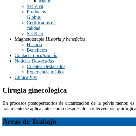
Manic
Set Viva
Productos
Globus
Certificados de
calidad
Set Rico
Magnetoterapia
Historia y beneficios
Historia
Beneficios
Contacta
Localización
Noticias
Destacadas
Clientes Destacados
Experiencia médica
Clinica
Eps
Cirugía ginecológica
En procesos postoperatorios de cicatrización de la pelvis menor, es
tratamiento se aplica antes como después de la intervención quirúrgica
Áreas de Trabajo