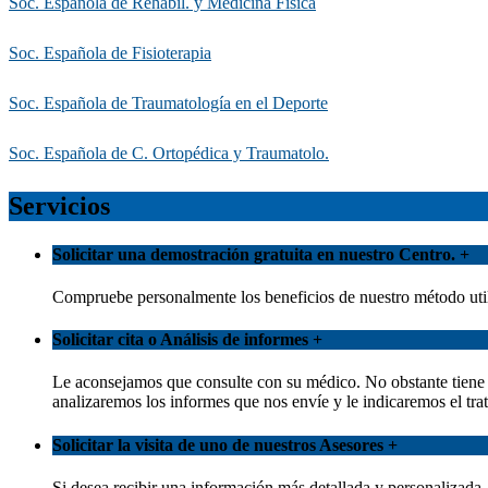
Soc. Española de Rehabil. y Medicina Física
Soc. Española de Fisioterapia
Soc. Española de Traumatología en el Deporte
Soc. Española de C. Ortopédica y Traumatolo.
Servicios
Solicitar una demostración gratuita en nuestro Centro.
+
Compruebe personalmente los beneficios de nuestro método util
Solicitar cita o Análisis de informes
+
Le aconsejamos que consulte con su médico. No obstante tiene l
analizaremos los informes que nos envíe y le indicaremos el 
Solicitar la visita de uno de nuestros Asesores
+
Si desea recibir una información más detallada y personalizada