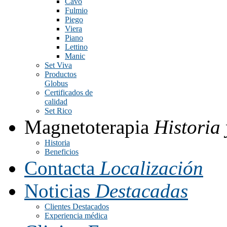
Cavo
Fulmio
Piego
Viera
Piano
Lettino
Manic
Set Viva
Productos
Globus
Certificados de
calidad
Set Rico
Magnetoterapia
Historia 
Historia
Beneficios
Contacta
Localización
Noticias
Destacadas
Clientes Destacados
Experiencia médica